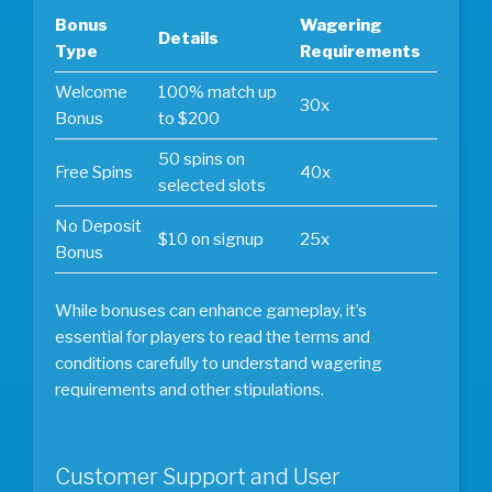
Bonus
Wagering
Details
Type
Requirements
Welcome
100% match up
30x
Bonus
to $200
50 spins on
Free Spins
40x
selected slots
No Deposit
$10 on signup
25x
Bonus
While bonuses can enhance gameplay, it’s
essential for players to read the terms and
conditions carefully to understand wagering
requirements and other stipulations.
Customer Support and User