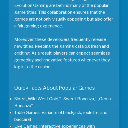
Evolution Gaming are behind many of the popular
game titles. This collaboration ensures that the
games are not only visually appealing but also offer
a fair gaming experience.
Moreover, these developers frequently release
new titles, keeping the gaming catalog fresh and
exciting. As a result, players can expect seamless
gameplay and innovative features whenever they
log in to the casino.
Quick Facts About Popular Games
Slots: „Wild West Gold,“ „Sweet Bonanza,“ „Gems
Bonanza“
Table Games: Variants of blackjack, roulette, and
baccarat
Live Games: Interactive experiences with