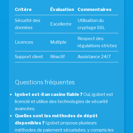
Critère
Évaluation
Commentaires
Sécurité des
Utilisation du
Excellente
données
cryptage SSL
Respect des
Licences
Multiple
régulations strictes
Support client
Réactif
Assistance 24/7
Questions fréquentes
Igobet est-il un casino fiable ?
Oui, igobet est
licencié et utilise des technologies de sécurité
avancées.
Quelles sont les méthodes de dépôt
disponibles ?
Igobet propose plusieurs
méthodes de paiement sécurisées, y compris les