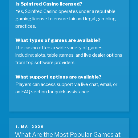
Is Spinfred Casino licensed?
Yes, Spinfred Casino operates under a reputable
gaming license to ensure fair and legal gambling
practices.
What types of games are available?
The casino offers a wide variety of games,
including slots, table games, and live dealer options
from top software providers.
What support options are available?
Players can access support via live chat, email, or
an FAQ section for quick assistance.
VERÖFFENTLICHT
1. MAI 2026
AM
What Are the Most Popular Games at