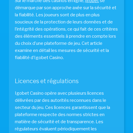
Sur le marché des casinos en ligne,
igobet
se
démarque par son approche axée sur la sécurité et
la fiabilité. Les joueurs sont de plus en plus
soucieux de la protection de leurs données et de
l’intégrité des opérations, ce qui fait de ces critères
des éléments essentiels à prendre en compte lors
du choix d’une plateforme de jeu. Cet article
examine en détail les mesures de sécurité et la
fiabilité d’Igobet Casino.
Licences et régulations
Igobet Casino opère avec plusieurs licences
délivrées par des autorités reconnues dans le
secteur du jeu. Ces licences garantissent que la
plateforme respecte des normes strictes en
matière de sécurité et de transparence. Les
régulateurs évaluent périodiquement les