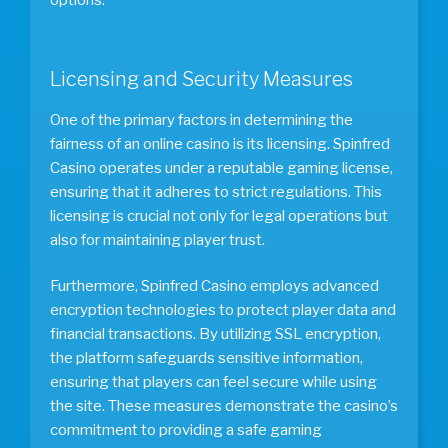
options.
Licensing and Security Measures
One of the primary factors in determining the
fairness of an online casino is its licensing. Spinfred
Casino operates under a reputable gaming license,
ensuring that it adheres to strict regulations. This
licensing is crucial not only for legal operations but
also for maintaining player trust.
Furthermore, Spinfred Casino employs advanced
encryption technologies to protect player data and
financial transactions. By utilizing SSL encryption,
the platform safeguards sensitive information,
ensuring that players can feel secure while using
the site. These measures demonstrate the casino’s
commitment to providing a safe gaming