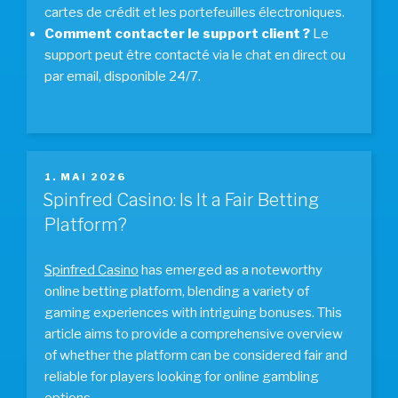
cartes de crédit et les portefeuilles électroniques.
Comment contacter le support client ?
Le
support peut être contacté via le chat en direct ou
par email, disponible 24/7.
VERÖFFENTLICHT
1. MAI 2026
AM
Spinfred Casino: Is It a Fair Betting
Platform?
Spinfred Casino
has emerged as a noteworthy
online betting platform, blending a variety of
gaming experiences with intriguing bonuses. This
article aims to provide a comprehensive overview
of whether the platform can be considered fair and
reliable for players looking for online gambling