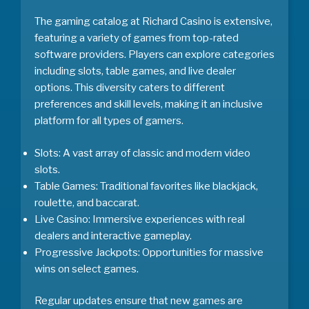
The gaming catalog at Richard Casino is extensive,
featuring a variety of games from top-rated
software providers. Players can explore categories
including slots, table games, and live dealer
options. This diversity caters to different
preferences and skill levels, making it an inclusive
platform for all types of gamers.
Slots: A vast array of classic and modern video
slots.
Table Games: Traditional favorites like blackjack,
roulette, and baccarat.
Live Casino: Immersive experiences with real
dealers and interactive gameplay.
Progressive Jackpots: Opportunities for massive
wins on select games.
Regular updates ensure that new games are