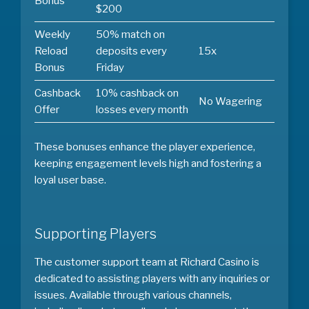
Bonus
$200
Weekly
50% match on
Reload
deposits every
15x
Bonus
Friday
Cashback
10% cashback on
No Wagering
Offer
losses every month
These bonuses enhance the player experience,
keeping engagement levels high and fostering a
loyal user base.
Supporting Players
The customer support team at Richard Casino is
dedicated to assisting players with any inquiries or
issues. Available through various channels,