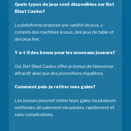
Quels types de jeux sont disponibles sur Bet
Blast Casino?
La plateforme propose une variété de jeux, y
compris des machines à sous, des jeux de table et
des jeux live.
Y a-t-il des bonus pour les nouveaux joueurs?
Oui, Bet Blast Casino offre un bonus de bienvenue
attractif, ainsi que des promotions régulières.
Comment puis-je retirer mes gains?
Les joueurs peuvent retirer leurs gains via plusieurs
méthodes de paiement sécurisées, rapidement et
sans complications.